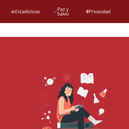
Paz y
Estadísticas
Privacidad
📊
✅
🔒
Salvo