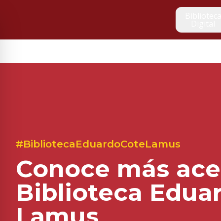
Bibliotec
Digital
#BibliotecaEduardoCoteLamus
Conoce más acer
Biblioteca Edua
Lamus