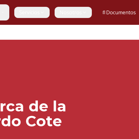
a
Servicios
Nosotros
Documentos
📄
ca de la
rdo Cote